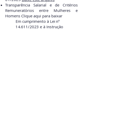
Transparência Salarial e de Critérios
Remuneratórios entre Mulheres e
Homens Clique aqui para baixar
Em cumprimento à Lei nº
14.611/2023 e à Instrução
Normativa GM/MTE nº 6/2024, a
GINSO, GESTÃO DE INTEGRAÇÃO
SOCIAL torna público o seu
Relatório de Transparência Salarial
e de Critérios Remuneratórios
entre Mulheres e Homens,
disponibilizado pelo Ministério do
Trabalho e Emeprgo–MTE. Este
relatório integra a política nacional
de promoção da igualdade de
remuneração e critérios
remuneratórios entre gêneros,
reforçando o nosso compromisso
com a transparência, o respeito e
a valorização de todas as pessoas
colaboradoras.
Clique para baixar