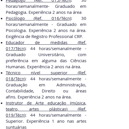
Pedagogo (Ref. 015/Técn)
:
30
horas/semanal
mente- Graduado em
Pedagogia. Experiência 2 anos na área
Psicólogo (Ref. 016/Técn)
:
30
horas/semanal
mente - Graduado em
Psicologia. Experiência 2 anos na área.
Exigência de Registro Professional CRP.
Educador de medidas (Ref.
017/Técn)
:
44 horas/semanal
mente -
Graduado Universitário, com
preferência em alguma das Ciências
Humanas. Experiência 2 anos na área.
Técnico nível superior (Ref.
018/Técn)
:
44 horas/semanal
mente -
Graduação em Administração,
Contabilidade, Direito ou áreas
afins.
Experiência 2 anos na área.
Instrutor de Arte educação (música,
teatro, artes plásticas) (Ref.
019/Técn)
:
44 horas/semanal
mente -
Superior. Experiência 1 ano nas artes
suntuárias