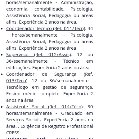
horas
/semanal
mente - Administração,
economia, contabilidade, Psicologia,
Assistência Social, Pedagogia ou áreas
afins. Experiência 2 anos na área.
Coordenador Técnico
(Ref. 011/Técn)
:
44
horas
/semanal
mente - Psicologia,
Assistência Social, Pedagogia ou áreas
afins. Experiência 2 anos na área
Supervisor (Ref. 012/Assis)
:
12 ou
36/ssemanal
mente - Técnico em
edificações. Experiência 2 anos na área
Coordenador de Segurança (Ref.
013/Técn)
:
12 ou 36/semanal
mente -
Tecnólogo em gestão de segurança.
Ensino médio completo. Experiência 2
anos na área
Assistente Social (Ref. 014/Técn)
:
30
horas/semanal
mente - Graduado em
Serviços Sociais. Experiência 2 anos na
área. . Exigência de Registro Professional
CRESS.