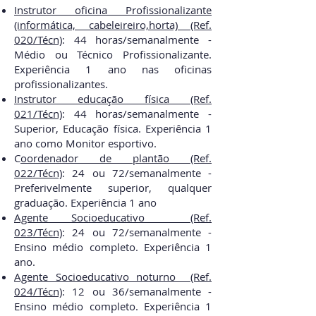
Instrutor oficina Profissionalizante
(informática, cabeleireiro,horta) (Ref.
020/Técn)
:
44 horas/semanal
mente -
Médio ou Técnico Profissionalizante.
Experiência 1 ano nas oficinas
profissionalizantes.
Instrutor educação física (Ref.
021/Técn)
:
44 horas/semanal
mente -
Superior, Educação física. Experiência 1
ano como Monitor esportivo.
C
oordenador de plantão (Ref.
022/Técn)
:
24 ou 72/semanal
mente -
Preferivelmente superior, qualquer
graduação. Experiência 1 ano
Agente Socioeducativo (Ref.
023/Técn)
:
24 ou 72/semanal
mente -
Ensino médio completo. Experiência 1
ano.
Agente Socioeducativo noturno (Ref.
024/Técn)
:
12 ou 36/semanal
mente -
Ensino médio completo. Experiência 1