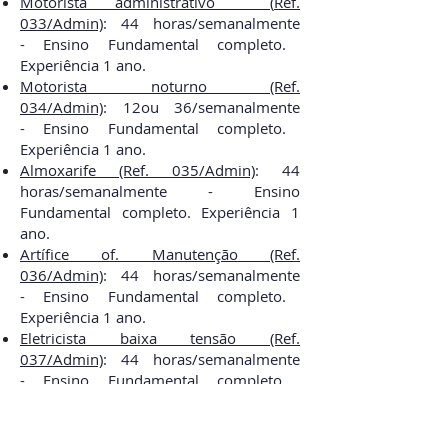
Motorista administrativo (
Ref.
033/Admin)
:
44 horas/semanal
mente
-
Ensino Fundamental completo.
Experiência 1 ano.
Motorista noturno (Ref.
034/Admin)
:
12ou 36/
semanal
mente
-
Ensino Fundamental completo.
Experiência 1 ano.
Almoxarife (Ref. 035/Admin)
:
44
horas/
semanal
mente
-
Ensino
Fundamental completo. Experiência 1
ano.
Artífice of. Manutenção (Ref.
036/Admin)
:
44 horas/
semanal
mente
-
Ensino Fundamental completo.
Experiência 1 ano.
Eletricista baixa tensão (Ref.
037/Admin)
:
44 horas/
semanal
mente
-
Ensino Fundamental completo.
Experiência 1 ano.
Serralheiro (Ref. 038/Admin)
:
44
horas/
semanal
mente
-
Ensino